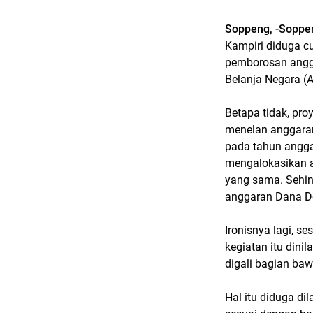
Soppeng, -Soppe
Kampiri diduga c
pemborosan angg
Belanja Negara (
Betapa tidak, pro
menelan anggaran
pada tahun angga
mengalokasikan a
yang sama. Sehin
anggaran Dana D
Ironisnya lagi, se
kegiatan itu dini
digali bagian baw
Hal itu diduga di