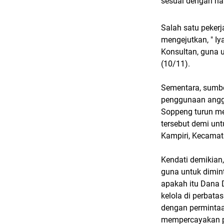
sesuai dengan ha
Salah satu peker
mengejutkan, " I
Konsultan, guna 
(10/11).
Sementara, sumbe
penggunaan angg
Soppeng turun me
tersebut demi un
Kampiri, Kecamat
Kendati demikian
guna untuk dimint
apakah itu Dana 
kelola di perbat
dengan permintaa
mempercayakan pa