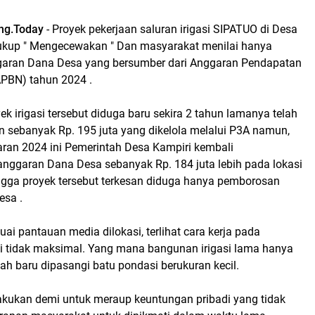
ng.Today
- Proyek pekerjaan saluran irigasi SIPATUO di Desa
ukup " Mengecewakan " Dan masyarakat menilai hanya
aran Dana Desa yang bersumber dari Anggaran Pendapatan
APBN) tahun 2024 .
yek irigasi tersebut diduga baru sekira 2 tahun lamanya telah
 sebanyak Rp. 195 juta yang dikelola melalui P3A namun,
ran 2024 ini Pemerintah Desa Kampiri kembali
nggaran Dana Desa sebanyak Rp. 184 juta lebih pada lokasi
gga proyek tersebut terkesan diduga hanya pemborosan
esa .
suai pantauan media dilokasi, terlihat cara kerja pada
lai tidak maksimal. Yang mana bangunan irigasi lama hanya
ah baru dipasangi batu pondasi berukuran kecil.
lakukan demi untuk meraup keuntungan pribadi yang tidak