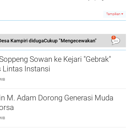
ah
Warga
Proyek Irigasi
Pangisoreng
Tampilkan
0
i Desa Kampiri didugaCukup "Mengecewakan"
Soppeng Sowan ke Kejari "Gebrak"
 Lintas Instansi ‎
WIB
in M. Adam Dorong Generasi Muda
rsa ‎
WIB