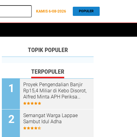
KAMIS
6•08•2026
POPULER
TOPIK POPULER
TERPOPULER
Proyek Pengendalian Banjir
Rp15,4 Miliar di Kebo Disorot,
Alfred Minta APH Periksa
Dugaan Material Ilegal
Semangat Warga Lappae
Sambut Idul Adha