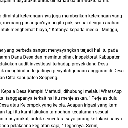
rapan masyarakat untuk dinikmati dalam waktu lama.
ja dimintai keterangan'nya juga memberikan keterangan yang
ya, memang pasangan'nya begitu pak, sesuai dengan arahan
untuk menghemat biaya, " Katanya kepada media . Minggu,
r yang berbeda sangat menyayangkan terjadi hal itu pada
aran Dana Desa dan meminta pihak Inspektorat Kabupaten
lakukan audit investigasi terhadap proyek dana Desa
tuk menghindari terjadinya penyalahgunaan anggaran di Desa
an Citta kabupaten Soppeng.
, Kepala Desa Kampiri Marhudi, dihubungi melalui WhatsApp
ai tanggapanya terkait hal itu menjelaskan, " Perjelas dulu,
Desa atau Kelompok yang kelola. Adapun irigasi yang kami
asan tapi itu kami lakukan tambahan kedalaman sesuai
n masyarakat, untuk sementara saya jarang ke lokasi hanya
da pelaksana kegiatan saja, " Tegasnya. Senin,