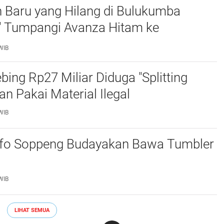
 Baru yang Hilang di Bulukumba
k" Tumpangi Avanza Hitam ke
r
WIB
bing Rp27 Miliar Diduga "Splitting
an Pakai Material Ilegal
WIB
fo Soppeng Budayakan Bawa Tumbler
WIB
LIHAT SEMUA