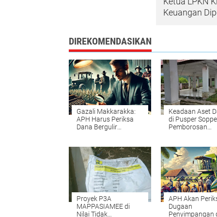
Ketua LPKN Kr
Keuangan Dip
DIREKOMENDASIKAN
Gazali Makkarakka:
Keadaan Aset D
APH Harus Periksa
di Pusper Soppe
Dana Bergulir
Pemborosan
Gapoktan Soppeng
Anggaran yang 
Bermanfaat
Proyek P3A
APH Akan Perik
MAPPASIAMEE di
Dugaan
Nilai Tidak
Penyimpangan 