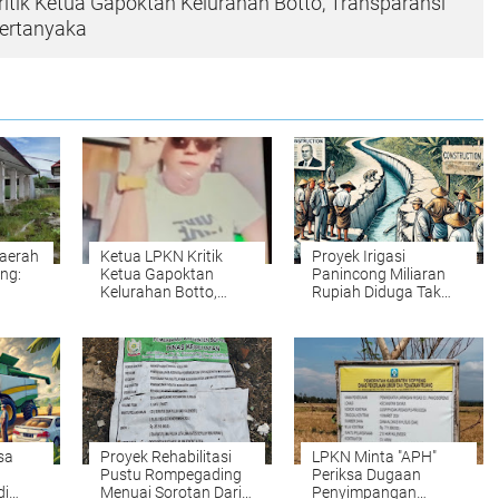
itik Ketua Gapoktan Kelurahan Botto, Transparansi
ertanyaka
aerah
Ketua LPKN Kritik
Proyek Irigasi
ng:
Ketua Gapoktan
Panincong Miliaran
Kelurahan Botto,
Rupiah Diduga Tak
Tidak
Transparansi
Bermanfaat bagi
Keuangan
Petani
Dipertanyaka
sa
Proyek Rehabilitasi
LPKN Minta "APH"
Pustu Rompegading
Periksa Dugaan
di
Menuai Sorotan Dari
Penyimpangan