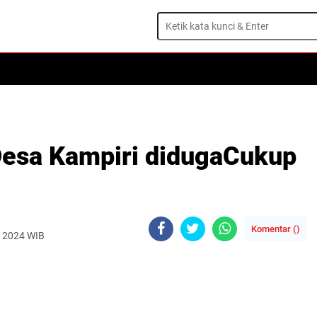
 Desa Kampiri didugaCukup
Komentar (
)
, 2024 WIB