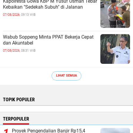
Kapolresta Gowa KBP M Yusuf Usman Tebar
Kebaikan "Sedekah Subuh" di Jalanan ‎
07/08/2026,
09:13 WIB
Wabub Soppeng Minta PPAT Bekerja Cepat
dan Akuntabel ‎
07/08/2026,
08:31 WIB
LIHAT SEMUA
TOPIK POPULER
TERPOPULER
Proyek Pengendalian Banjir Rp15,4