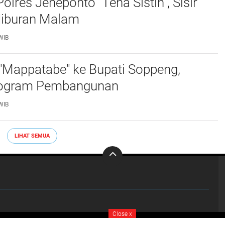
lres Jeneponto "Tena Sistin", Sisir
iburan Malam ‎
WIB
"Mappatabe" ke Bupati Soppeng,
ogram Pembangunan ‎ ‎
WIB
LIHAT SEMUA
Close
x