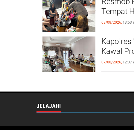
Resmob Po
Tempat H
08/08/2026,
13:53 
Kapolres 
Kawal Pr
07/08/2026,
12:07 
JELAJAHI