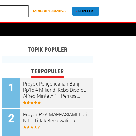
MINGGU
9•08•2026
POPULER
TOPIK POPULER
TERPOPULER
Proyek Pengendalian Banjir
Rp15,4 Miliar di Kebo Disorot,
Alfred Minta APH Periksa
Dugaan Material Ilegal
Proyek P3A MAPPASIAMEE di
Nilai Tidak Berkuwalitas