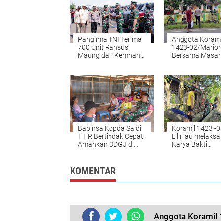
Panglima TNI Terima
Anggota Korami
700 Unit Ransus
1423-02/Mario
Maung dari Kemhan
Bersama Masar
untuk Perkuat
Bersihkan Salur
Pertahanan NKRI
Babinsa Kopda Saldi
Koramil 1423 -0
T.T.R Bertindak Cepat
Lilirilau melaks
Amankan ODGJ di
Karya Bakti
Kelurahan Appanang
Pembersihan Se
di Sumpang Sal
KOMENTAR
Anggota Koramil 