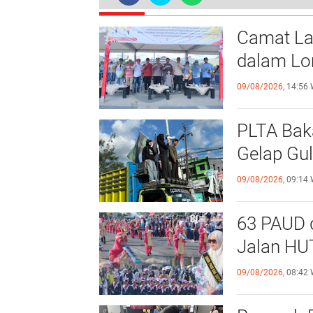
TERKINI
Camat Lal
dalam Lom
09/08/2026,
14:56 
PLTA Bak
Gelap Gul
09/08/2026,
09:14 
63 PAUD d
Jalan HUT
09/08/2026,
08:42 