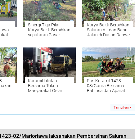
l
Sinergi Tiga Pilar,
Karya Bakti Bersihkan
riawa
Karya Bakti Bersihkan
Saluran Air dan Bahu
akat
seputaran Pasar
Jalan di Dusun Daowe
an Air
Ganra
3
Koramil Lilirilau
Pos Koramil 1423-
anakan
Bersama Tokoh
03/Ganra Bersama
Masyarakat Gelar
Babinsa dan Aparat
lokan
Patroli Malam
Desa Laksanakan
oe
Karya Bakti
Penanaman Pohon
Tampilkan
1423-02/Marioriawa laksanakan Pembersihan Saluran