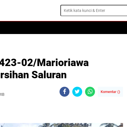
1423-02/Marioriawa
rsihan Saluran
Komentar (
)
WIB