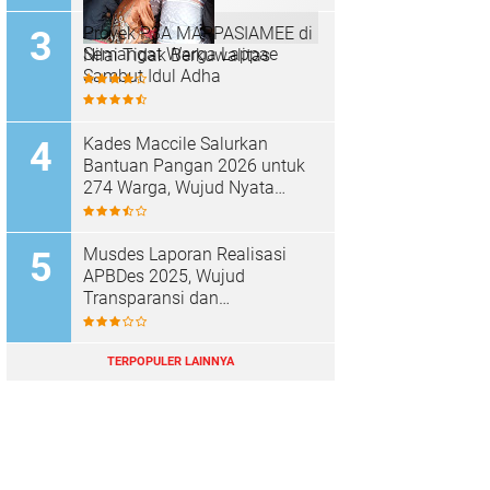
Proyek P3A MAPPASIAMEE di
Semangat Warga Lappae
Nilai Tidak Berkuwalitas
Sambut Idul Adha
Kades Maccile Salurkan
Bantuan Pangan 2026 untuk
274 Warga, Wujud Nyata
Kepedulian terhadap
Kesejahteraan Masyarakat
Musdes Laporan Realisasi
APBDes 2025, Wujud
Transparansi dan
Akuntabilitas Desa Parenring
TERPOPULER LAINNYA