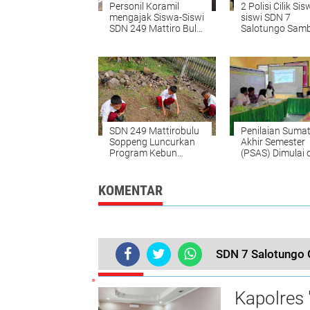
Personil Koramil
2 Polisi Cilik Sis
mengajak Siswa-Siswi
siswi SDN 7
SDN 249 Mattiro Bulu
Salotungo Sam
untuk Bergotong
Kapolres Soppe
Royong
yang Baru
membersihkan
Selokan dan halaman
sekolah
SDN 249 Mattirobulu
Penilaian Sumat
Soppeng Luncurkan
Akhir Semester
Program Kebun
(PSAS) Dimulai 
Sekolah untuk
57 Kaca
Pendidikan
Berkelanjutan
KOMENTAR
SDN 7 Salotungo G
TERKINI
Kapolres 