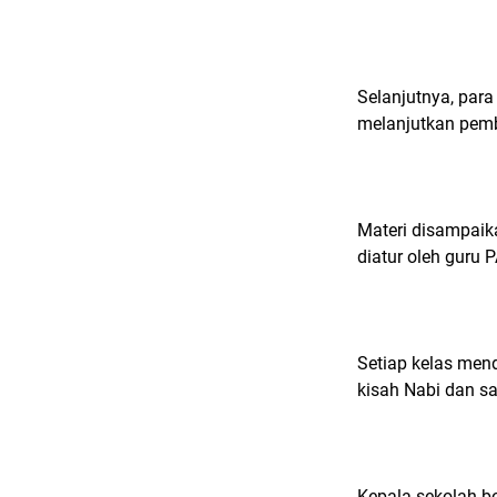
Selanjutnya, par
melanjutkan pem
Materi disampaika
diatur oleh guru 
Setiap kelas mend
kisah Nabi dan sa
Kepala sekolah be