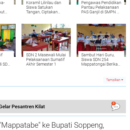
wa-
Koramil Lilirilau dan
Pengawas Pendidikan
Siswa Satukan
Pantau Pelaksanaan
but
Tangan, Ciptakan
PAS Ganjil di SMPN 5
ng
Desa Hijau!!
Marioriawa
if
SDN 2 Masewali Mulai
Sambut Hari Guru,
Pelaksanaan Sumatif
Siswa SDN 254
di SDN
Akhir Semester 1
Mappatongai Berikan
Buket Spesial untuk
Guru
Tampilkan
0
elar Pesantren Kilat
"Mappatabe" ke Bupati Soppeng,