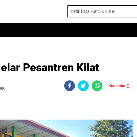
elar Pesantren Kilat
Komentar (
)
WIB