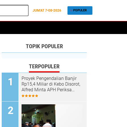
JUM'AT
7•08•2026
POPULER
TOPIK POPULER
TERPOPULER
Proyek Pengendalian Banjir
Rp15,4 Miliar di Kebo Disorot,
Alfred Minta APH Periksa
Dugaan Material Ilegal