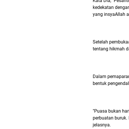
Kata Dia, "Pesan
kedekatan dengan
yang insyaAllah a
Setelah pembukaa
tentang hikmah d
Dalam pemaparan
bentuk pengendal
"Puasa bukan han
perbuatan buruk. I
jelasnya.