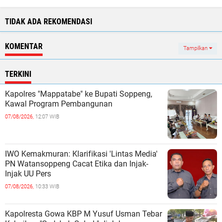
TIDAK ADA REKOMENDASI
KOMENTAR
Tampilkan
TERKINI
Kapolres "Mappatabe" ke Bupati Soppeng,
Kawal Program Pembangunan ‎ ‎
07/08/2026,
12:07 WIB
IWO Kemakmuran: Klarifikasi 'Lintas Media'
PN Watansoppeng Cacat Etika dan Injak-
Injak UU Pers
07/08/2026,
10:33 WIB
Kapolresta Gowa KBP M Yusuf Usman Tebar