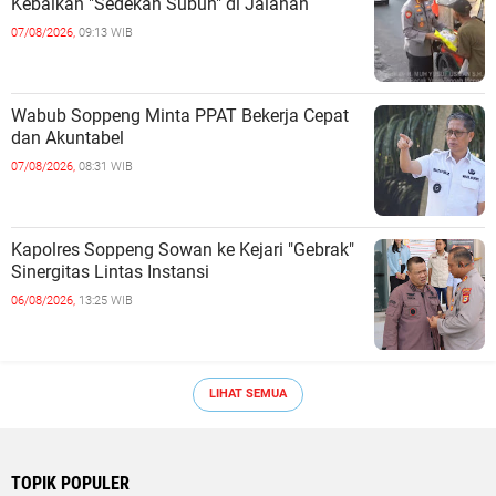
Kebaikan "Sedekah Subuh" di Jalanan ‎
07/08/2026,
09:13 WIB
Wabub Soppeng Minta PPAT Bekerja Cepat
dan Akuntabel ‎
07/08/2026,
08:31 WIB
Kapolres Soppeng Sowan ke Kejari "Gebrak"
Sinergitas Lintas Instansi ‎
06/08/2026,
13:25 WIB
LIHAT SEMUA
TOPIK POPULER