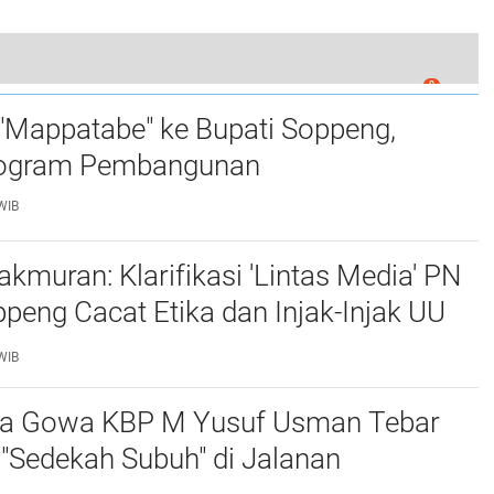
0
 Upacara Wajib Mengenakan Pakaian Adat Sulsel
"Mappatabe" ke Bupati Soppeng,
ogram Pembangunan ‎ ‎
WIB
muran: Klarifikasi 'Lintas Media' PN
Cacat Etika dan Injak-Injak UU
WIB
ta Gowa KBP M Yusuf Usman Tebar
"Sedekah Subuh" di Jalanan ‎