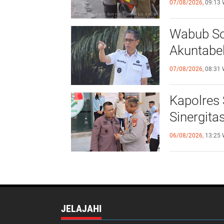
07/08/2026,
09:13 
Wabub So
Akuntabel 
07/08/2026,
08:31 
Kapolres 
Sinergitas
06/08/2026,
13:25 
JELAJAHI