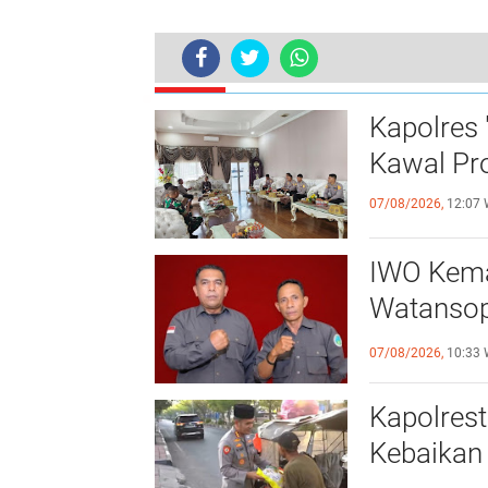
TERKINI
Hari Sumpah Pemuda, Guru Peserta
Kapolres 
Kawal Pr
07/08/2026,
12:07 
IWO Kemak
Watansoppeng 
Pers
07/08/2026,
10:33 
Kapolres
Kebaikan 