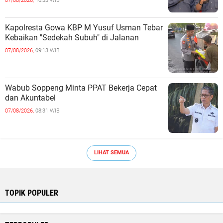
07/08/2026,
10:33 WIB
Kapolresta Gowa KBP M Yusuf Usman Tebar
Kebaikan "Sedekah Subuh" di Jalanan ‎
07/08/2026,
09:13 WIB
Wabub Soppeng Minta PPAT Bekerja Cepat
dan Akuntabel ‎
07/08/2026,
08:31 WIB
LIHAT SEMUA
TOPIK POPULER