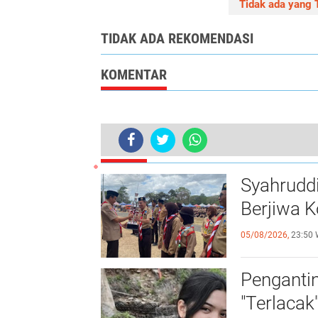
Tidak ada yang T
TIDAK ADA REKOMENDASI
KOMENTAR
TERKINI
UPTD SPF SDN 54 Bolamallimpongge
Syahrudd
Berjiwa Ko
05/08/2026,
23:50 
Pengantin
"Terlaca