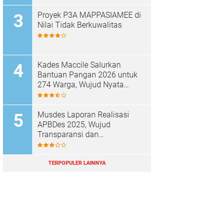
Proyek P3A MAPPASIAMEE di
Nilai Tidak Berkuwalitas
Musdes Laporan Realisasi
Kades Maccile Salurkan
APBDes 2025, Wujud
Bantuan Pangan 2026 untuk
Transparansi dan
274 Warga, Wujud Nyata
Akuntabilitas Desa Parenring
Kepedulian terhadap
Kesejahteraan Masyarakat
TERPOPULER LAINNYA