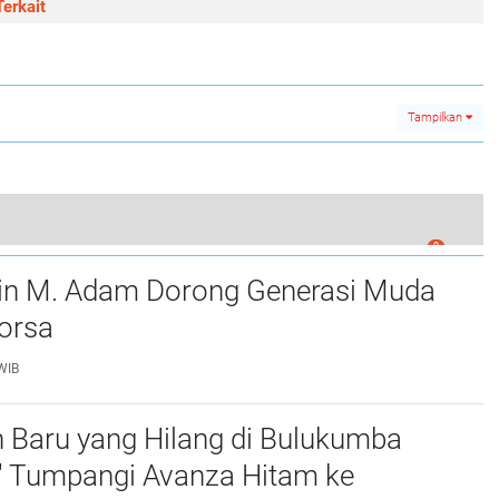
erkait
Tampilkan
0
 Laksanakan Kegiatan Pramuka Baris Berbaris
in M. Adam Dorong Generasi Muda
rsa ‎
WIB
 Baru yang Hilang di Bulukumba
k" Tumpangi Avanza Hitam ke