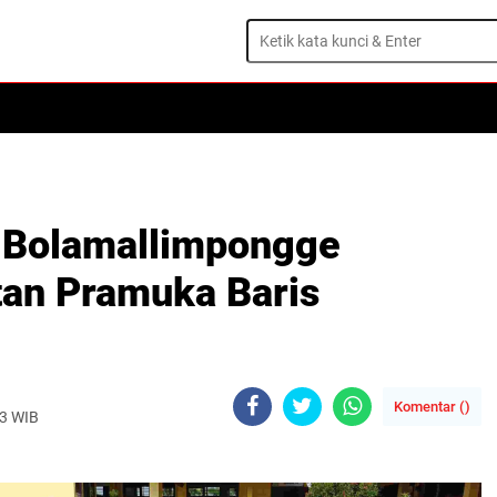
 Bolamallimpongge
an Pramuka Baris
Komentar (
)
23 WIB