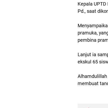
Kepala UPTD 
Pd., saat diko
Menyampaikan 
pramuka, yang 
pembina pramu
Lanjut ia samp
ekskul 65 sisw
Alhamdulillah 
membuat tand