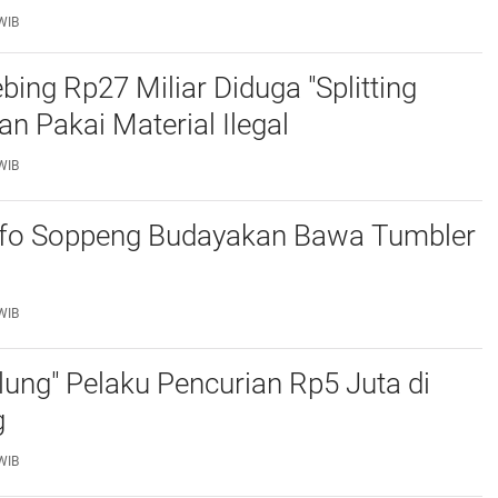
r
WIB
bing Rp27 Miliar Diduga "Splitting
an Pakai Material Ilegal
WIB
fo Soppeng Budayakan Bawa Tumbler
WIB
Gulung" Pelaku Pencurian Rp5 Juta di
‎
WIB