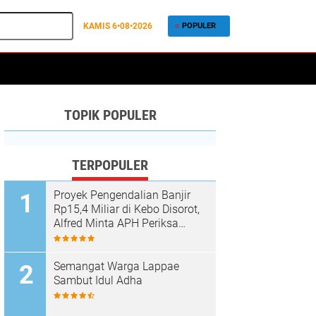
KAMIS
6•08•2026
POPULER
TOPIK POPULER
TERPOPULER
Proyek Pengendalian Banjir
Rp15,4 Miliar di Kebo Disorot,
Alfred Minta APH Periksa
Dugaan Material Ilegal
Semangat Warga Lappae
Sambut Idul Adha