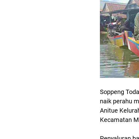
Soppeng Today
naik perahu me
Anitue Kelur
Kecamatan Ma
Penyaluran ba