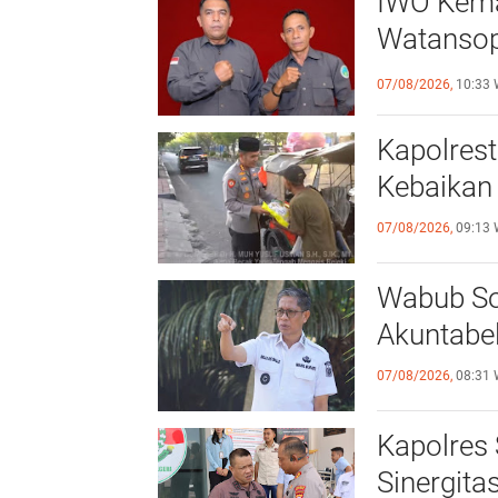
IWO Kemak
Watansoppeng 
Pers
07/08/2026,
10:33 
Kapolres
Kebaikan 
07/08/2026,
09:13 
Wabub So
Akuntabel 
07/08/2026,
08:31 
Kapolres 
Sinergitas