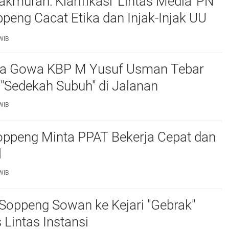
muran: Klarifikasi 'Lintas Media' PN
Cacat Etika dan Injak-Injak UU
WIB
ta Gowa KBP M Yusuf Usman Tebar
"Sedekah Subuh" di Jalanan ‎
WIB
ppeng Minta PPAT Bekerja Cepat dan
‎
WIB
Soppeng Sowan ke Kejari "Gebrak"
 Lintas Instansi ‎