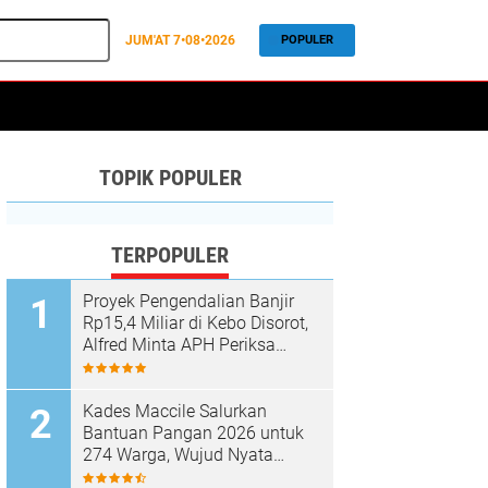
JUM'AT
7•08•2026
POPULER
TOPIK POPULER
TERPOPULER
Proyek Pengendalian Banjir
Rp15,4 Miliar di Kebo Disorot,
Alfred Minta APH Periksa
Dugaan Material Ilegal
Kades Maccile Salurkan
Bantuan Pangan 2026 untuk
274 Warga, Wujud Nyata
Kepedulian terhadap