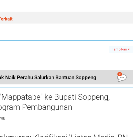
erkait
Tampilkan
0
k Naik Perahu Salurkan Bantuan Soppeng
"Mappatabe" ke Bupati Soppeng,
ogram Pembangunan ‎ ‎
WIB