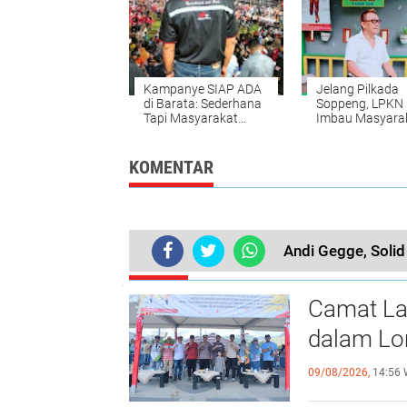
Kampanye SIAP ADA
Jelang Pilkada
di Barata: Sederhana
Soppeng, LPKN
Tapi Masyarakat
Imbau Masyara
Membeludak
Waspadai Berit
Hoax dan Mone
Politik
KOMENTAR
Andi Gegge, Soli
TERKINI
Camat Lal
dalam Lom
09/08/2026,
14:56 