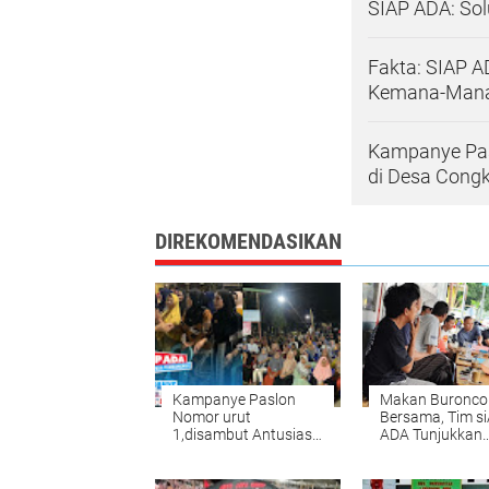
SIAP ADA: Sol
Fakta: SIAP 
Kemana-Man
Kampanye Pas
di Desa Cong
DIREKOMENDASIKAN
Kampanye Paslon
Makan Buronco
Nomor urut
Bersama, Tim si
1,disambut Antusias
ADA Tunjukkan
oleh Masarakat di
Kekompakan di
Desa Congko
Persimpangan 