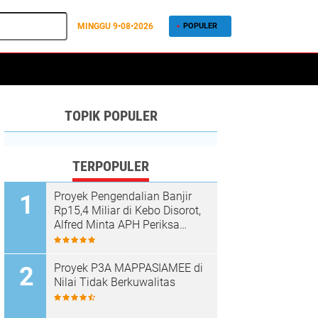
MINGGU
9•08•2026
POPULER
TOPIK POPULER
TERPOPULER
Proyek Pengendalian Banjir
Rp15,4 Miliar di Kebo Disorot,
Alfred Minta APH Periksa
Dugaan Material Ilegal
Proyek P3A MAPPASIAMEE di
Nilai Tidak Berkuwalitas