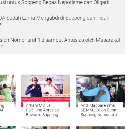
usi untuk Soppeng Bebas Nepotisme dan Oligarki
ADA Sudah Lama Mengabdi di Soppeng dan Tidak
a
lon Nomor urut 1,disambut Antusias oleh Masarakat
ko
ng
Arham MSi La
Andi Mapparemma
AP-
Palellung Apresiasi
SE.MM., Calon Bupati
Bawaslu Soppeng:
Soppeng Nomor Urut
Pengawasan Pilkada
1, Gelar Acara Tatap
Jalan
yang Profesional
Muka di Marioriawa