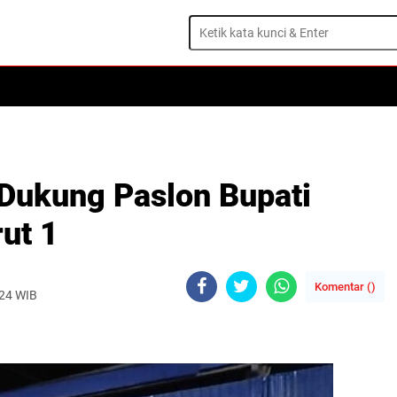
 Dukung Paslon Bupati
ut 1
Komentar (
)
024 WIB