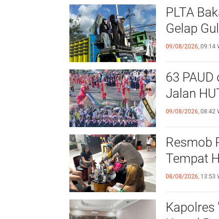
PLTA Bak
Gelap Gul
09/08/2026,
09:14 
63 PAUD d
Jalan HUT
09/08/2026,
08:42 
Resmob Po
Tempat H
08/08/2026,
13:53 
Kapolres 