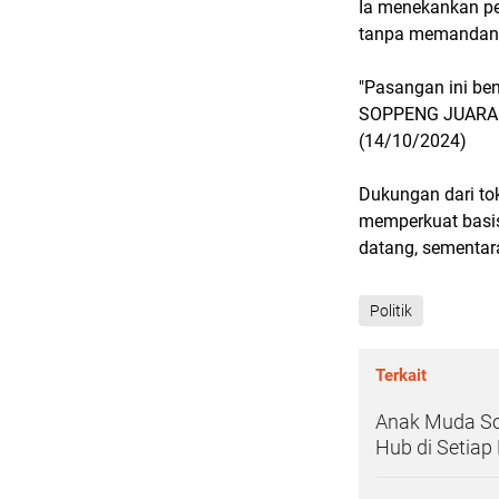
Ia menekankan pe
tanpa memandang 
"Pasangan ini be
SOPPENG JUARA (M
(14/10/2024)
Dukungan dari to
memperkuat basis
datang, sementar
Politik
Terkait
Anak Muda Sop
Hub di Setia