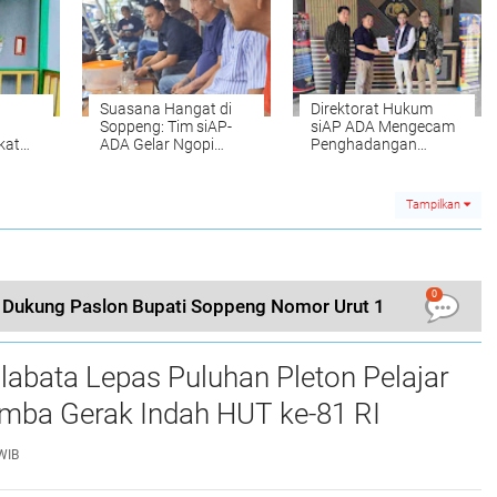
Suasana Hangat di
Direktorat Hukum
Soppeng: Tim siAP-
siAP ADA Mengecam
kat
ADA Gelar Ngopi
Penghadangan
a
Bareng dengan
Terhadap
y
Diskusi Pilkada dan
Rombongan A.
Nilai Kepemimpinan
Mapparemma di Calio
Tampilkan
SOPPENG– Pagi yang
cerah di salah satu
persimpangan jalan di
Soppeng terlihat
berbeda, pada Senin
0
d Dukung Paslon Bupati Soppeng Nomor Urut 1
(13/11). Di sebuah
area berbentuk
segitiga yang menjadi
titik kumpul, tampak
abata Lepas Puluhan Pleton Pelajar
Kedatuan Soppeng,
Andi Tantu Datu
ba Gerak Indah HUT ke-81 RI ‎
Galibe bersama H.
Abidin dan beberapa
anggota tim siAP-ADA
WIB
menikmati kue
tradisional Soppeng