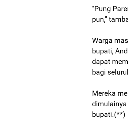
"Pung Par
pun," tamb
Warga masya
bupati, A
dapat mem
bagi selur
Mereka me
dimulainya
bupati.(**)