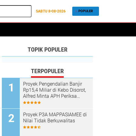
SABTU
8•08•2026
POPULER
TOPIK POPULER
TERPOPULER
Proyek Pengendalian Banjir
Rp15,4 Miliar di Kebo Disorot,
Alfred Minta APH Periksa
Dugaan Material Ilegal
Proyek P3A MAPPASIAMEE di
Nilai Tidak Berkuwalitas