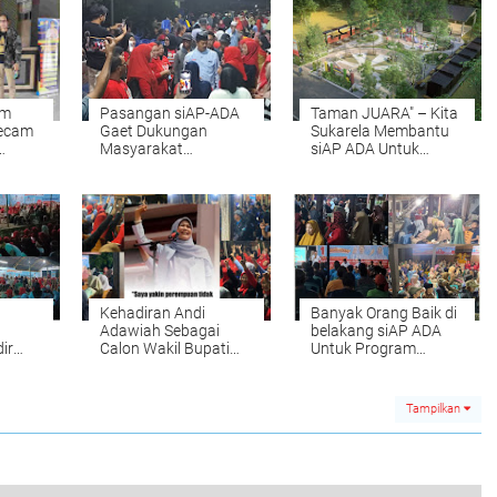
um
Pasangan siAP-ADA
Taman JUARA" – Kita
ecam
Gaet Dukungan
Sukarela Membantu
Masyarakat
siAP ADA Untuk
Marioriawa di
Merancang, Dari
Kampanye Tatap
Design Sampai Pada
 Calio
Muka
Analisanya
Kehadiran Andi
Banyak Orang Baik di
Adawiah Sebagai
belakang siAP ADA
ir
Calon Wakil Bupati
Untuk Program
Akan Membawa
Pengentasan
, siAP
Harapan Baru Bagi
Kemiskinan dan
ji.
Masyarakat
Pengangguran
Tampilkan