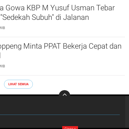
ta Gowa KBP M Yusuf Usman Tebar
"Sedekah Subuh" di Jalanan ‎
WIB
ppeng Minta PPAT Bekerja Cepat dan
‎
WIB
LIHAT SEMUA
Close
x