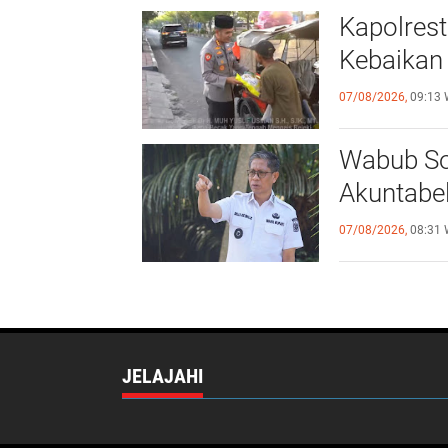
mengambil
Kapolres
keputusan. Pung
Tantu sapaan
Kebaikan 
akrabnya,
menyampaikan
pandangannya
07/08/2026,
09:13 
mengenai pentingnya
ketertiban dan
keamanan dalam
proses Pilkada.
Wabub So
Dengan pemilihan
kepala daerah yang
Akuntabel 
sebentar lagi akan
diselenggarakan oleh
KPU Kabupaten
07/08/2026,
08:31 
Soppeng, ia mengajak
tim siAP-ADA untuk
berperan aktif dalam
menjaga ketertiban.
"Kita semua ingin
Pilkada di Soppeng
berlangsung aman
dan damai. Ini bukan
JELAJAHI
hanya tugas KPU
atau aparat
keamanan, tapi juga
tanggung jawab kita
bersama," ujarnya. Di