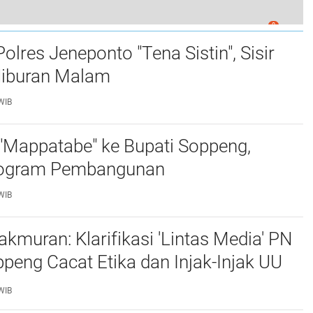
0
1, Menarik Perhatian Warga Marioriawa
lres Jeneponto "Tena Sistin", Sisir
iburan Malam ‎
WIB
"Mappatabe" ke Bupati Soppeng,
ogram Pembangunan ‎ ‎
WIB
muran: Klarifikasi 'Lintas Media' PN
Cacat Etika dan Injak-Injak UU
WIB