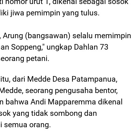
i nomor urut 1, dikenal sebagai sosok
iki jiwa pemimpin yang tulus.
i, Arung (bangsawan) selalu memimpin
an Soppeng," ungkap Dahlan 73
seorang petani.
itu, dari Medde Desa Patampanua,
Medde, seorang pengusaha bentor,
n bahwa Andi Mapparemma dikenal
sok yang tidak sombong dan
i semua orang.