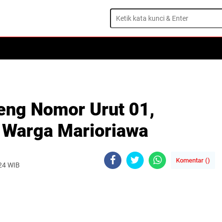
eng Nomor Urut 01,
 Warga Marioriawa
Komentar (
)
024 WIB