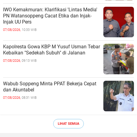
IWO Kemakmuran: Klarifikasi 'Lintas Media'
PN Watansoppeng Cacat Etika dan Injak-
Injak UU Pers
07/08/2026,
10:33 WIB
Kapolresta Gowa KBP M Yusuf Usman Tebar
Kebaikan "Sedekah Subuh" di Jalanan ‎
07/08/2026,
09:13 WIB
Wabub Soppeng Minta PPAT Bekerja Cepat
dan Akuntabel ‎
07/08/2026,
08:31 WIB
LIHAT SEMUA