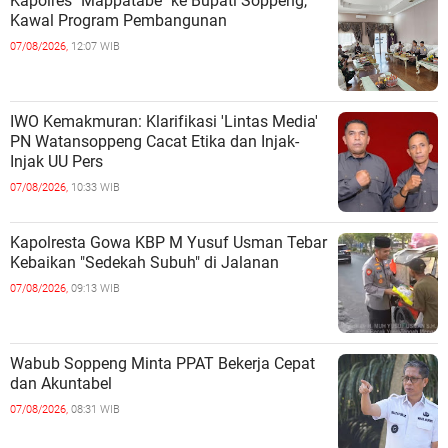
Kapolres "Mappatabe" ke Bupati Soppeng,
Kawal Program Pembangunan ‎ ‎
07/08/2026,
12:07 WIB
IWO Kemakmuran: Klarifikasi 'Lintas Media'
PN Watansoppeng Cacat Etika dan Injak-
Injak UU Pers
07/08/2026,
10:33 WIB
Kapolresta Gowa KBP M Yusuf Usman Tebar
Kebaikan "Sedekah Subuh" di Jalanan ‎
07/08/2026,
09:13 WIB
Wabub Soppeng Minta PPAT Bekerja Cepat
dan Akuntabel ‎
07/08/2026,
08:31 WIB