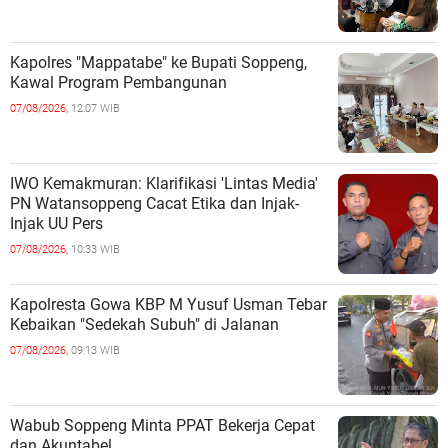
Kapolres "Mappatabe" ke Bupati Soppeng,
Kawal Program Pembangunan ‎ ‎
07/08/2026,
12:07 WIB
IWO Kemakmuran: Klarifikasi 'Lintas Media'
PN Watansoppeng Cacat Etika dan Injak-
Injak UU Pers
07/08/2026,
10:33 WIB
Kapolresta Gowa KBP M Yusuf Usman Tebar
Kebaikan "Sedekah Subuh" di Jalanan ‎
07/08/2026,
09:13 WIB
Wabub Soppeng Minta PPAT Bekerja Cepat
dan Akuntabel ‎