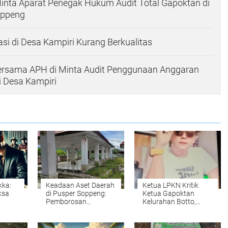
inta Aparat Penegak Hukum Audit Total Gapoktan di
oppeng
asi di Desa Kampiri Kurang Berkualitas
Bersama APH di Minta Audit Penggunaan Anggaran
i Desa Kampiri
kka:
Keadaan Aset Daerah
Ketua LPKN Kritik
ksa
di Pusper Soppeng:
Ketua Gapoktan
Pemborosan
Kelurahan Botto,
eng
Anggaran yang Tidak
Transparansi
Bermanfaat
Keuangan
Dipertanyaka