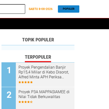
SABTU
8•08•2026
POPULER
TOPIK POPULER
TERPOPULER
Proyek Pengendalian Banjir
Rp15,4 Miliar di Kebo Disorot,
Alfred Minta APH Periksa
Dugaan Material Ilegal
Proyek P3A MAPPASIAMEE di
Nilai Tidak Berkuwalitas