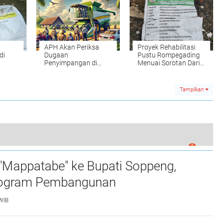
APH Akan Periksa
Proyek Rehabilitasi
di
Dugaan
Pustu Rompegading
Penyimpangan di
Menuai Sorotan Dari
Gapoktan Ganrah
Warga
Tampilkan
0
 Audit Diminta atas Proyek Irigasi di Kampiri
"Mappatabe" ke Bupati Soppeng,
ogram Pembangunan ‎ ‎
WIB