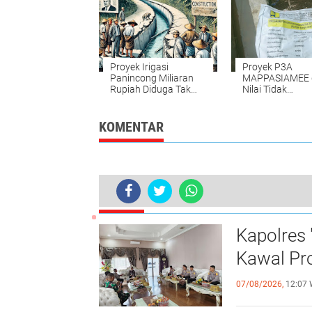
Proyek Irigasi
Proyek P3A
Panincong Miliaran
MAPPASIAMEE 
Rupiah Diduga Tak
Nilai Tidak
Bermanfaat bagi
Berkuwalitas
Petani
KOMENTAR
TERKINI
Diduga Dapat Kucuran Dana Dua Kali,
Kapolres 
Kawal Pr
07/08/2026,
12:07 