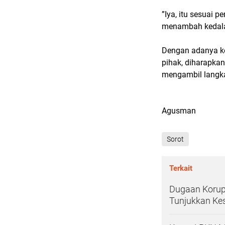
”Iya, itu sesuai 
menambah kedalam
Dengan adanya ke
pihak, diharapka
mengambil langkah
Agusman
Sorot
Terkait
Dugaan Korups
Tunjukkan Ke