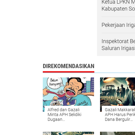
Ketua LPKN M
Kabupaten S
Pekerjaan Irig
Inspektorat 
Saluran Irigas
DIREKOMENDASIKAN
Alfred dan Gazali
Gazali Makkara
Minta APH Selidiki
APH Harus Peri
Dugaan
Dana Bergulir
Penyimpangan Dana
Gapoktan Sopp
di Gapoktan Botto