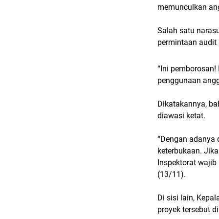
memunculkan ang
Salah satu nara
permintaan audit
“Ini pemborosan!
penggunaan angga
Dikatakannya, ba
diawasi ketat.
“Dengan adanya d
keterbukaan. Jik
Inspektorat waji
(13/11).
Di sisi lain, Kep
proyek tersebut d