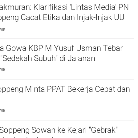
muran: Klarifikasi 'Lintas Media' PN
Cacat Etika dan Injak-Injak UU
WIB
ta Gowa KBP M Yusuf Usman Tebar
"Sedekah Subuh" di Jalanan ‎
WIB
ppeng Minta PPAT Bekerja Cepat dan
‎
WIB
Soppeng Sowan ke Kejari "Gebrak"