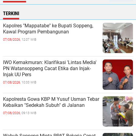
TERKINI
Kapolres "Mappatabe" ke Bupati Soppeng,
Kawal Program Pembangunan ‎ ‎
07/08/2026,
12:07 WIB
IWO Kemakmuran: Klarifikasi 'Lintas Media'
PN Watansoppeng Cacat Etika dan Injak-
Injak UU Pers
07/08/2026,
10:33 WIB
Kapolresta Gowa KBP M Yusuf Usman Tebar
Kebaikan "Sedekah Subuh" di Jalanan ‎
07/08/2026,
09:13 WIB
Wabub Soppeng Minta PPAT Bekerja Cepat