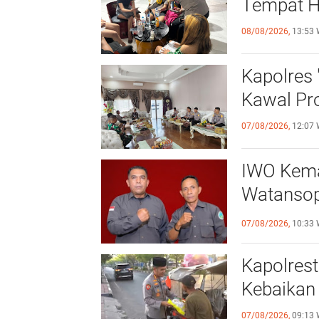
Tempat H
08/08/2026,
13:53 
Kapolres 
Kawal Pr
07/08/2026,
12:07 
IWO Kemak
Watansoppeng 
Pers
07/08/2026,
10:33 
Kapolres
Kebaikan 
07/08/2026,
09:13 