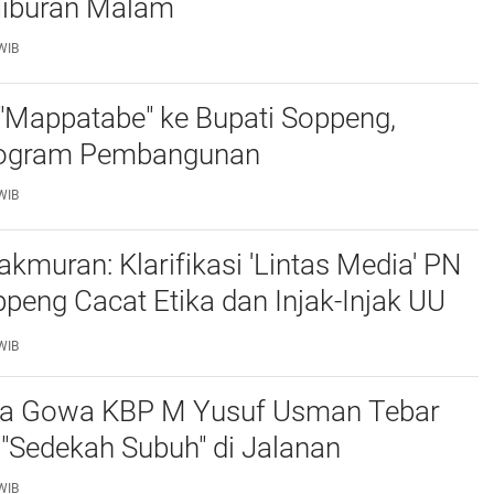
iburan Malam ‎
WIB
"Mappatabe" ke Bupati Soppeng,
ogram Pembangunan ‎ ‎
WIB
muran: Klarifikasi 'Lintas Media' PN
Cacat Etika dan Injak-Injak UU
WIB
ta Gowa KBP M Yusuf Usman Tebar
"Sedekah Subuh" di Jalanan ‎
WIB