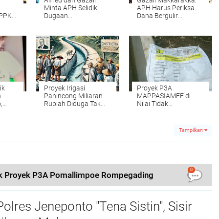
Alfred dan Gazali
Gazali Makkarakka:
Minta APH Selidiki
APH Harus Periksa
 PPK
Dugaan
Dana Bergulir
Apa?
Penyimpangan Dana
Gapoktan Soppeng
di Gapoktan Botto
ik
Proyek Irigasi
Proyek P3A
n
Panincong Miliaran
MAPPASIAMEE di
,
Rupiah Diduga Tak
Nilai Tidak
Bermanfaat bagi
Berkuwalitas
Petani
Tampilkan
0
lik Proyek P3A Pomallimpoe Rompegading
lres Jeneponto "Tena Sistin", Sisir