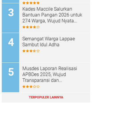
Dugaan Material Ilegal
Kades Maccile Salurkan
Bantuan Pangan 2026 untuk
274 Warga, Wujud Nyata
Kepedulian terhadap
Kesejahteraan Masyarakat
Semangat Warga Lappae
Sambut Idul Adha
Musdes Laporan Realisasi
APBDes 2025, Wujud
Transparansi dan
Akuntabilitas Desa Parenring
TERPOPULER LAINNYA