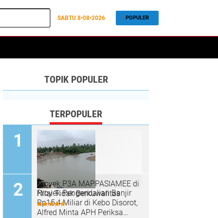
SABTU
8•08•2026
POPULER
TOPIK POPULER
TERPOPULER
Proyek P3A MAPPASIAMEE di
Proyek Pengendalian Banjir
Nilai Tidak Berkuwalitas
Rp15,4 Miliar di Kebo Disorot,
Alfred Minta APH Periksa