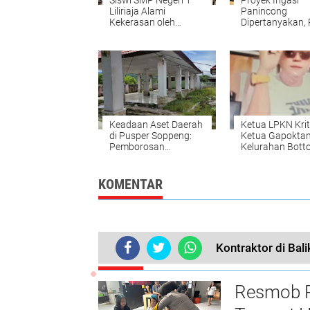
Siswi SMP Negeri 1
Proyek Irigasi
Liliriaja Alami
Panincong
Kekerasan oleh
Dipertanyakan,
Oknum Guru
Bungkam: Ada 
Keadaan Aset Daerah
Ketua LPKN Krit
di Pusper Soppeng:
Ketua Gapokta
Pemborosan
Kelurahan Botto
Anggaran yang Tidak
Transparansi
Bermanfaat
Keuangan
Dipertanyaka
KOMENTAR
Kontraktor di Ba
TERKINI
Resmob Po