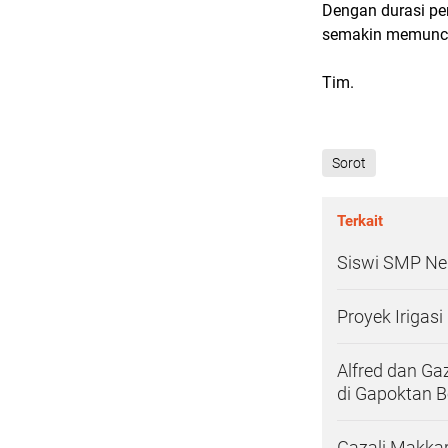
Dengan durasi pen
semakin memuncul
Tim.
Sorot
Terkait
Siswi SMP Neg
Proyek Irigas
Alfred dan Ga
di Gapoktan B
Gazali Makkar