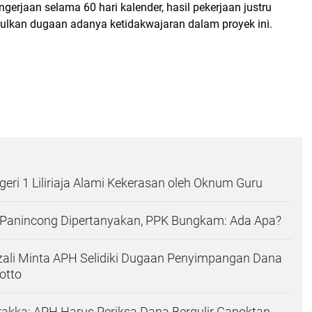
gerjaan selama 60 hari kalender, hasil pekerjaan justru
kan dugaan adanya ketidakwajaran dalam proyek ini.
eri 1 Liliriaja Alami Kekerasan oleh Oknum Guru
i Panincong Dipertanyakan, PPK Bungkam: Ada Apa?
zali Minta APH Selidiki Dugaan Penyimpangan Dana
otto
akka: APH Harus Periksa Dana Bergulir Gapoktan