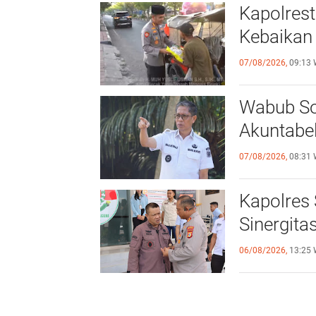
Kapolres
Kebaikan 
07/08/2026,
09:13 
Wabub So
Akuntabel 
07/08/2026,
08:31 
Kapolres 
Sinergitas
06/08/2026,
13:25 