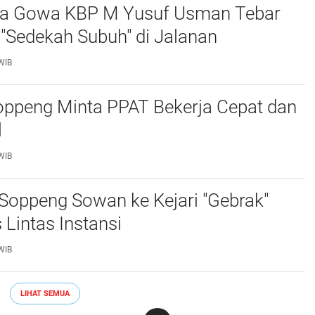
ta Gowa KBP M Yusuf Usman Tebar
"Sedekah Subuh" di Jalanan ‎
WIB
ppeng Minta PPAT Bekerja Cepat dan
‎
WIB
Soppeng Sowan ke Kejari "Gebrak"
 Lintas Instansi ‎
WIB
LIHAT SEMUA