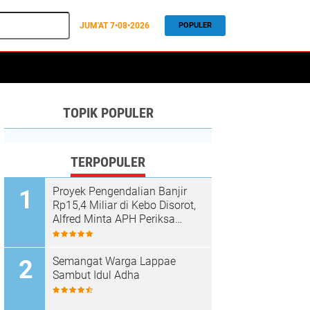
JUM'AT
7•08•2026
POPULER
TOPIK POPULER
TERPOPULER
Proyek Pengendalian Banjir
Rp15,4 Miliar di Kebo Disorot,
Alfred Minta APH Periksa
Dugaan Material Ilegal
Semangat Warga Lappae
Sambut Idul Adha