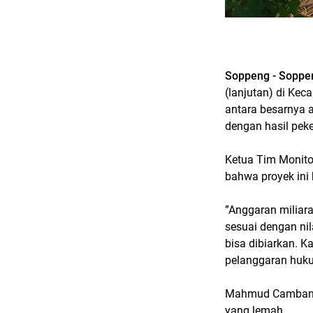
Soppeng - Soppe
(lanjutan) di Kec
antara besarnya 
dengan hasil pek
Ketua Tim Monito
bahwa proyek ini 
”Anggaran miliar
sesuai dengan nil
bisa dibiarkan. 
pelanggaran huku
Mahmud Cambang m
yang lemah.