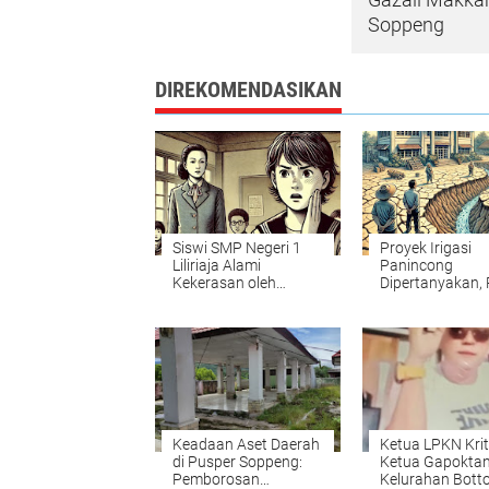
Soppeng
DIREKOMENDASIKAN
Siswi SMP Negeri 1
Proyek Irigasi
Liliriaja Alami
Panincong
Kekerasan oleh
Dipertanyakan,
Oknum Guru
Bungkam: Ada 
Keadaan Aset Daerah
Ketua LPKN Krit
di Pusper Soppeng:
Ketua Gapokta
Pemborosan
Kelurahan Botto