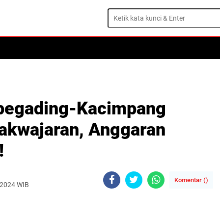
pegading-Kacimpang
dakwajaran, Anggaran
!
Komentar (
)
 2024 WIB