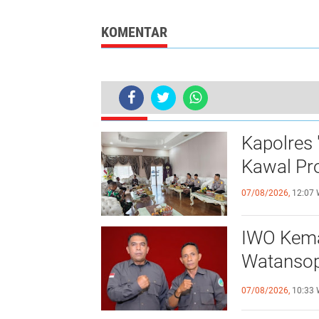
Anggaran yang Tidak
Transparansi
Bermanfaat
Keuangan
Dipertanyaka
KOMENTAR
TERKINI
Kapolres 
Kawal Pr
07/08/2026,
12:07 
IWO Kemak
Watansoppeng 
Pers
07/08/2026,
10:33 