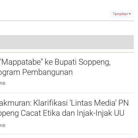
Bermanfaat bagi
Berkuwalitas
Petani
Tampilkan
Proyek Jalan Rompegading-Kacimpang Diduga Sarat Ketidakwajaran, Anggaran Besar, Hasil Minim!
"Mappatabe" ke Bupati Soppeng,
0
ogram Pembangunan ‎ ‎
WIB
muran: Klarifikasi 'Lintas Media' PN
Cacat Etika dan Injak-Injak UU
WIB