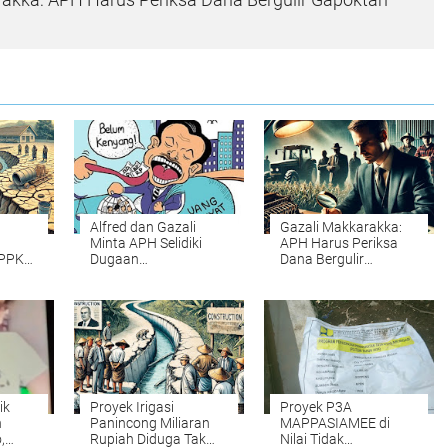
Alfred dan Gazali
Gazali Makkarakka:
Minta APH Selidiki
APH Harus Periksa
 PPK
Dugaan
Dana Bergulir
Apa?
Penyimpangan Dana
Gapoktan Soppeng
di Gapoktan Botto
ik
Proyek Irigasi
Proyek P3A
n
Panincong Miliaran
MAPPASIAMEE di
,
Rupiah Diduga Tak
Nilai Tidak