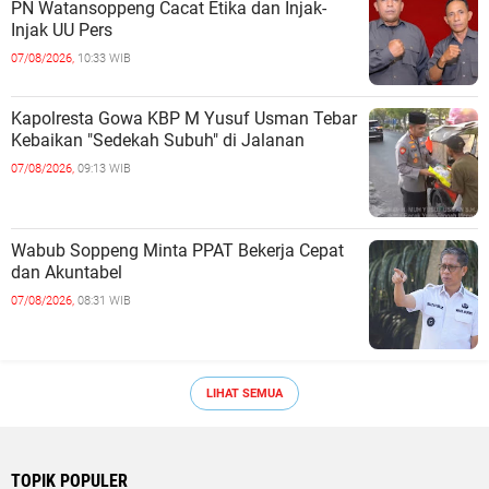
PN Watansoppeng Cacat Etika dan Injak-
Injak UU Pers
07/08/2026,
10:33 WIB
Kapolresta Gowa KBP M Yusuf Usman Tebar
Kebaikan "Sedekah Subuh" di Jalanan ‎
07/08/2026,
09:13 WIB
Wabub Soppeng Minta PPAT Bekerja Cepat
dan Akuntabel ‎
07/08/2026,
08:31 WIB
LIHAT SEMUA
TOPIK POPULER