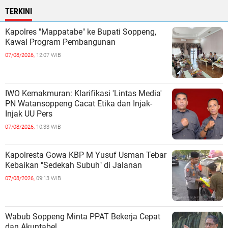
TERKINI
Kapolres "Mappatabe" ke Bupati Soppeng,
Kawal Program Pembangunan ‎ ‎
07/08/2026,
12:07 WIB
IWO Kemakmuran: Klarifikasi 'Lintas Media'
PN Watansoppeng Cacat Etika dan Injak-
Injak UU Pers
07/08/2026,
10:33 WIB
Kapolresta Gowa KBP M Yusuf Usman Tebar
Kebaikan "Sedekah Subuh" di Jalanan ‎
07/08/2026,
09:13 WIB
Wabub Soppeng Minta PPAT Bekerja Cepat
dan Akuntabel ‎