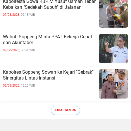
Kapolresta Gowa KBP M Yusuf Usman Tebar
Kebaikan "Sedekah Subuh" di Jalanan ‎
07/08/2026,
09:13 WIB
Wabub Soppeng Minta PPAT Bekerja Cepat
dan Akuntabel ‎
07/08/2026,
08:31 WIB
Kapolres Soppeng Sowan ke Kejari "Gebrak"
Sinergitas Lintas Instansi ‎
06/08/2026,
13:25 WIB
LIHAT SEMUA