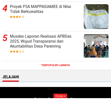
Proyek P3A MAPPASIAMEE di Nilai
Tidak Berkuwalitas
Musdes Laporan Realisasi APBDes
2025, Wujud Transparansi dan
Akuntabilitas Desa Parenring
TERPOPULER LAINNYA
JELAJAHI
Close
x
Redaksi
Pedoman Media Siber
Copyright ©
2026 Soppengtoday.id
Premium
By