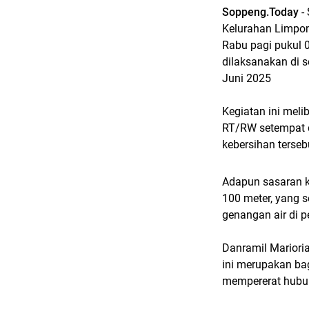
Soppeng.Today
-
Kelurahan Limpo
Rabu pagi pukul 0
dilaksanakan di 
Juni 2025
Kegiatan ini meli
RT/RW setempat da
kebersihan terseb
Adapun sasaran ka
100 meter, yang
genangan air di 
Danramil Mariori
ini merupakan ba
mempererat hubu