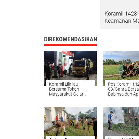
Koramil 1423-
Keamanan Ma
DIREKOMENDASIKAN
Koramil Lilirilau
Pos Koramil 14
Bersama Tokoh
03/Ganra Bers
Masyarakat Gelar
Babinsa dan Ap
Patroli Malam
Desa Laksanak
Karya Bakti
Penanaman Po