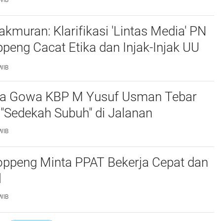
WIB
muran: Klarifikasi 'Lintas Media' PN
Cacat Etika dan Injak-Injak UU
WIB
ta Gowa KBP M Yusuf Usman Tebar
"Sedekah Subuh" di Jalanan ‎
WIB
ppeng Minta PPAT Bekerja Cepat dan
‎
WIB