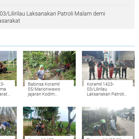
03/Lilirilau Laksanakan Patroli Malam demi
sarakat
23-
Babinsa Koramil
Koramil 1423-
ama
05/Marioriwawo
03/Lilirilau
arat
jajaran Kodim
Laksanakan Patroli
an
1423/Soppeng Gelar
Malam demi
Karya Bakti
Keamanan
hon
Masarakat