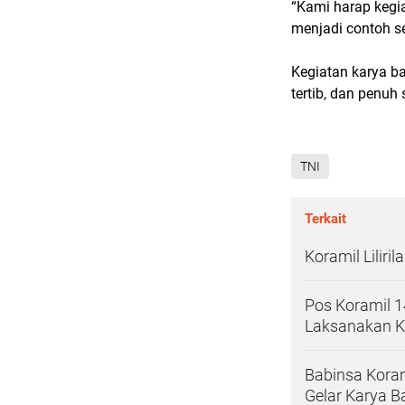
“Kami harap kegia
menjadi contoh se
Kegiatan karya b
tertib, dan penu
TNI
Terkait
Koramil Lilir
Pos Koramil 
Laksanakan K
Babinsa Kora
Gelar Karya B