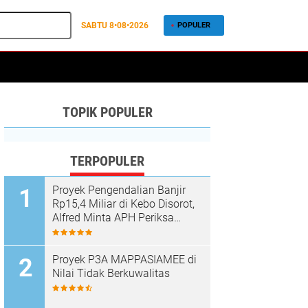
SABTU
8•08•2026
POPULER
TOPIK POPULER
TERPOPULER
Proyek Pengendalian Banjir
Rp15,4 Miliar di Kebo Disorot,
Alfred Minta APH Periksa
Dugaan Material Ilegal
Proyek P3A MAPPASIAMEE di
Nilai Tidak Berkuwalitas