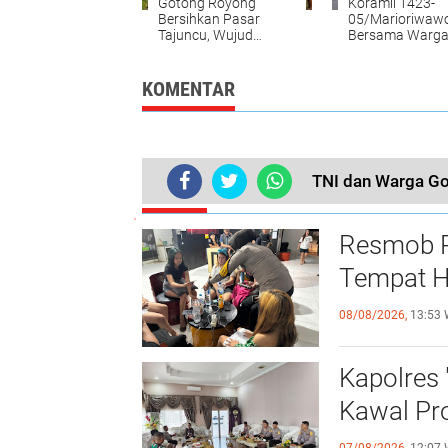
Gotong Royong
Koramil 1423-
Bersihkan Pasar
05/Marioriwaw
Tajuncu, Wujud
Bersama Warg
Kepedulian Bersama
Gotong Royong
Bersihkan Salur
di Kelurahan
KOMENTAR
Tettikenrarae
TNI dan Warga Go
TERKINI
Resmob Po
Tempat H
08/08/2026,
13:53 
Kapolres 
Kawal Pr