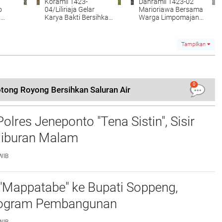
Koramil 1423-
Danramil 1423-02
o
04/Liliriaja Gelar
Marioriawa Bersama
a
Karya Bakti Bersihkan
Warga Limpomajang
Saluran Air di Desa
Gelar Karya Bakti
an Air
Pattojo
Bersihkan Saluran Air
Tampilkan
0
tong Royong Bersihkan Saluran Air
lres Jeneponto "Tena Sistin", Sisir
iburan Malam ‎
WIB
"Mappatabe" ke Bupati Soppeng,
ogram Pembangunan ‎ ‎