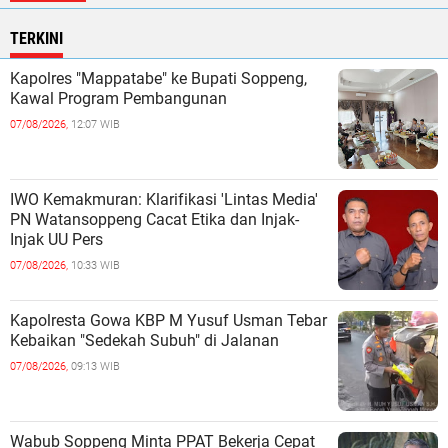
TERKINI
Kapolres "Mappatabe" ke Bupati Soppeng,
Kawal Program Pembangunan ‎ ‎
07/08/2026,
12:07 WIB
IWO Kemakmuran: Klarifikasi 'Lintas Media'
PN Watansoppeng Cacat Etika dan Injak-
Injak UU Pers
07/08/2026,
10:33 WIB
Kapolresta Gowa KBP M Yusuf Usman Tebar
Kebaikan "Sedekah Subuh" di Jalanan ‎
07/08/2026,
09:13 WIB
Wabub Soppeng Minta PPAT Bekerja Cepat