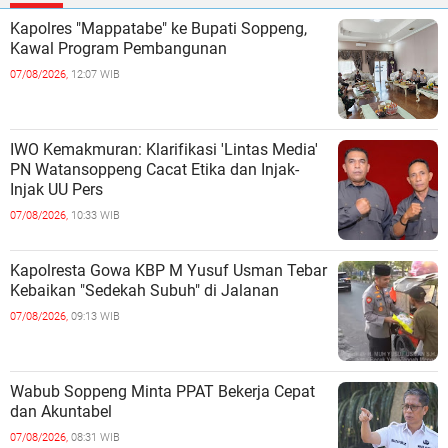
Kapolres "Mappatabe" ke Bupati Soppeng,
Kawal Program Pembangunan ‎ ‎
07/08/2026,
12:07 WIB
IWO Kemakmuran: Klarifikasi 'Lintas Media'
PN Watansoppeng Cacat Etika dan Injak-
Injak UU Pers
07/08/2026,
10:33 WIB
Kapolresta Gowa KBP M Yusuf Usman Tebar
Kebaikan "Sedekah Subuh" di Jalanan ‎
07/08/2026,
09:13 WIB
Wabub Soppeng Minta PPAT Bekerja Cepat
dan Akuntabel ‎
07/08/2026,
08:31 WIB