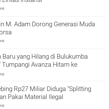
WIB
in M. Adam Dorong Generasi Muda
rsa ‎
WIB
 Baru yang Hilang di Bulukumba
k" Tumpangi Avanza Hitam ke
r
WIB
bing Rp27 Miliar Diduga "Splitting
an Pakai Material Ilegal
WIB