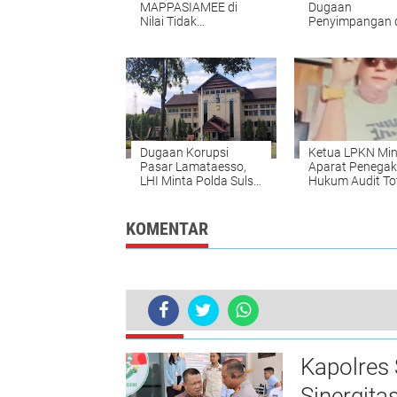
MAPPASIAMEE di
Dugaan
Nilai Tidak
Penyimpangan 
Berkuwalitas
Gapoktan Ganr
Dugaan Korupsi
Ketua LPKN Min
Pasar Lamataesso,
Aparat Penegak
LHI Minta Polda Sulsel
Hukum Audit To
Tunjukkan Keseriusan
Gapoktan di
Kabupaten Sop
KOMENTAR
TERKINI
Ketua LPKN Kritik Ketua Gapoktan 
Kapolres 
Sinergitas