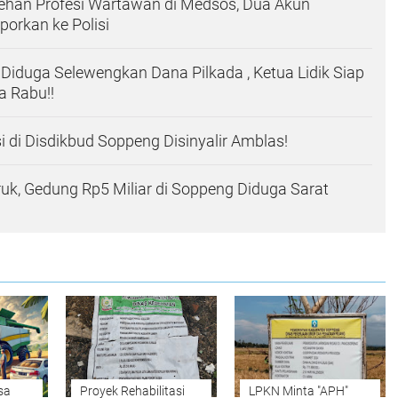
ehan Profesi Wartawan di Medsos, Dua Akun
porkan ke Polisi
iduga Selewengkan Dana Pilkada , Ketua Lidik Siap
a Rabu!!
i di Disdikbud Soppeng Disinyalir Amblas!
uk, Gedung Rp5 Miliar di Soppeng Diduga Sarat
sa
Proyek Rehabilitasi
LPKN Minta "APH"