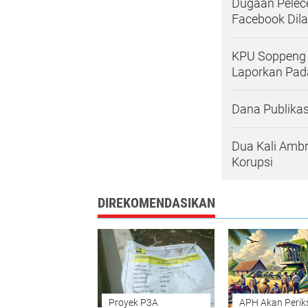
Dugaan Pelec
Facebook Dila
KPU Soppeng D
Laporkan Pad
Dana Publikas
Dua Kali Ambr
Korupsi
DIREKOMENDASIKAN
Proyek P3A
APH Akan Perik