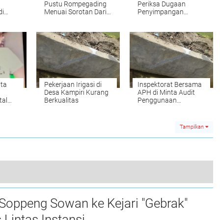
Pustu Rompegading
Periksa Dugaan
di
Menuai Sorotan Dari
Penyimpangan
ah
Warga
Proyek Irigasi
Pangisoreng
ta
Pekerjaan Irigasi di
Inspektorat Bersama
Desa Kampiri Kurang
APH di Minta Audit
tal
Berkualitas
Penggunaan
Anggaran Saluran
peng
Irigasi Desa Kampiri
Tampilkan
Kelurahan Botto, Transparansi Keuangan Dipertanyaka
Soppeng Sowan ke Kejari "Gebrak"
0
 Lintas Instansi ‎