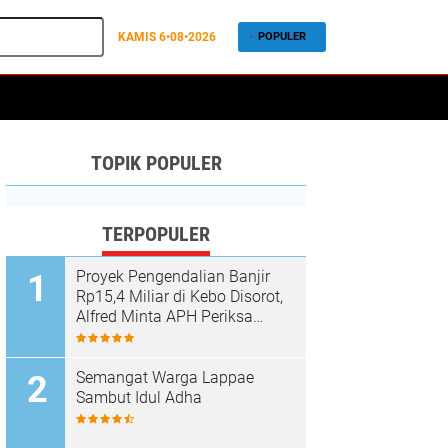
KAMIS
6•08•2026
POPULER
TOPIK POPULER
TERPOPULER
Proyek Pengendalian Banjir
Rp15,4 Miliar di Kebo Disorot,
Alfred Minta APH Periksa
Dugaan Material Ilegal
Semangat Warga Lappae
Sambut Idul Adha